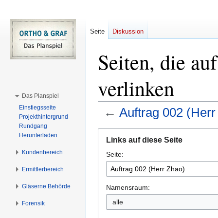
Seite
Diskussion
Seiten, die au
verlinken
Das Planspiel
Einstiegsseite
←
Auftrag 002 (Herr
Projekthintergrund
Rundgang
Zur
Zur
Herunterladen
Links auf diese Seite
Navigation
Suche
Kundenbereich
Seite:
springen
springen
Ermittlerbereich
Gläserne Behörde
Namensraum:
alle
Forensik