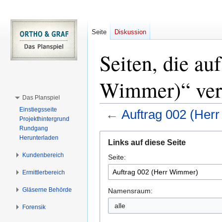
Seite
Diskussion
Seiten, die au
Wimmer)“ ver
Das Planspiel
Einstiegsseite
←
Auftrag 002 (Her
Projekthintergrund
Rundgang
Zur
Zur
Herunterladen
Links auf diese Seite
Navigation
Suche
Kundenbereich
Seite:
springen
springen
Ermittlerbereich
Gläserne Behörde
Namensraum:
alle
Forensik