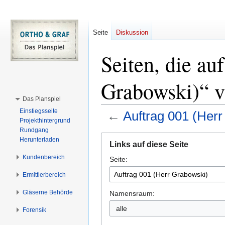
Seite
Diskussion
Seiten, die au
Grabowski)“ v
Das Planspiel
Einstiegsseite
←
Auftrag 001 (Her
Projekthintergrund
Rundgang
Zur
Zur
Herunterladen
Links auf diese Seite
Navigation
Suche
Kundenbereich
Seite:
springen
springen
Ermittlerbereich
Gläserne Behörde
Namensraum:
alle
Forensik