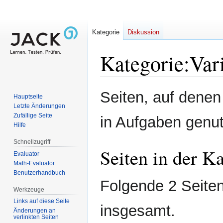
Kategorie
Diskussion
Kategorie
:
Var
Zur
Zur
Seiten, auf denen
Hauptseite
Navigation
Suche
Letzte Änderungen
springen
springen
Zufällige Seite
in Aufgaben genut
Hilfe
Schnellzugriff
Seiten in der K
Evaluator
Math-Evaluator
Benutzerhandbuch
Folgende 2 Seiten
Werkzeuge
Links auf diese Seite
insgesamt.
Änderungen an
verlinkten Seiten