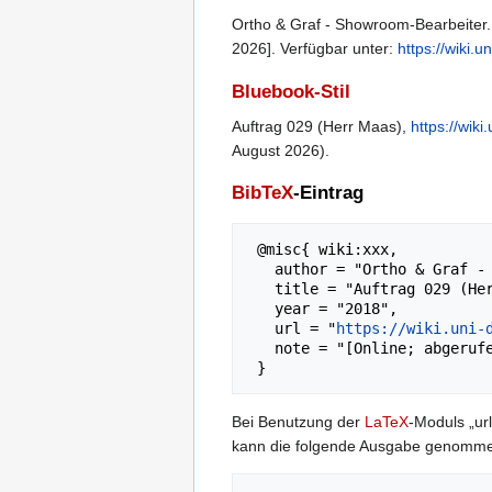
Ortho & Graf - Showroom-Bearbeiter. 
2026]. Verfügbar unter:
https://wiki
Bluebook-Stil
Auftrag 029 (Herr Maas),
https://wi
August 2026).
BibTeX
-Eintrag
 @misc{ wiki:xxx,

   author = "Ortho & Graf - Showroom",

   title = "Auftrag 029 (Herr Maas) --- Ortho & Graf - Showroom{,} ",

   year = "2018",

   url = "
https://wiki.uni-
   note = "[Online; abgerufen am 6. August 2026]"

Bei Benutzung der
LaTeX
-Moduls „url
kann die folgende Ausgabe genomm