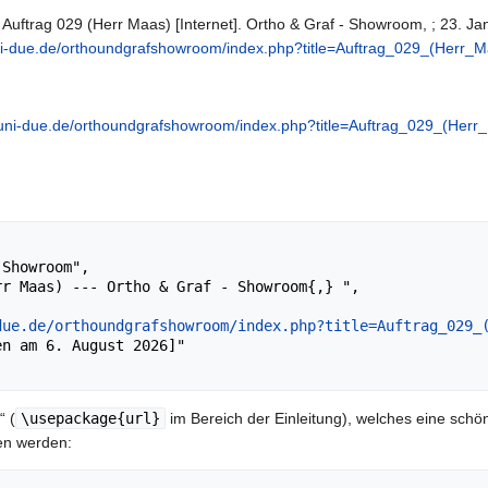
Auftrag 029 (Herr Maas) [Internet]. Ortho & Graf - Showroom, ; 23. Jan
.uni-due.de/orthoundgrafshowroom/index.php?title=Auftrag_029_(Herr_
ki.uni-due.de/orthoundgrafshowroom/index.php?title=Auftrag_029_(Her
due.de/orthoundgrafshowroom/index.php?title=Auftrag_029_
“ (
\usepackage{url}
im Bereich der Einleitung), welches eine schön
en werden: