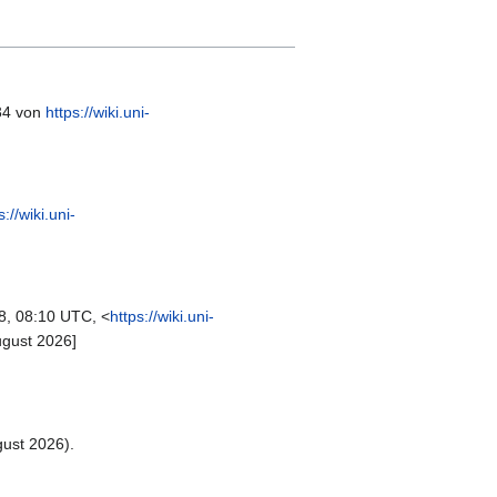
:34 von
https://wiki.uni-
s://wiki.uni-
8, 08:10 UTC, <
https://wiki.uni-
ugust 2026]
ust 2026).