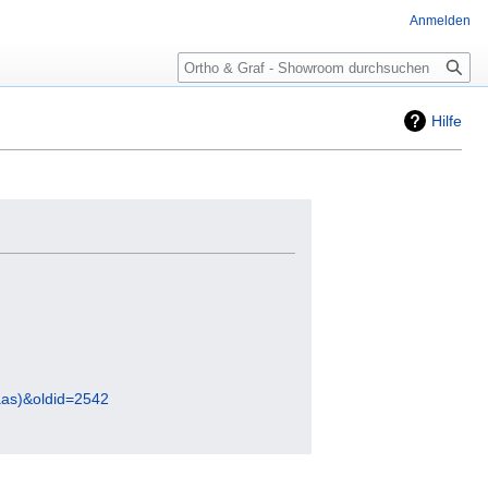
Anmelden
Suche
Hilfe
aas)&oldid=2542