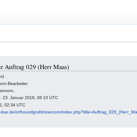
ür Auftrag 029 (Herr Maas)
as)
oom-Bearbeiter
howroom,
.
ng: 23. Januar 2018, 08:10 UTC
26, 02:34 UTC
uni-due.de/orthoundgrafshowroom/index.php?title=Auftrag_029_(Herr_M