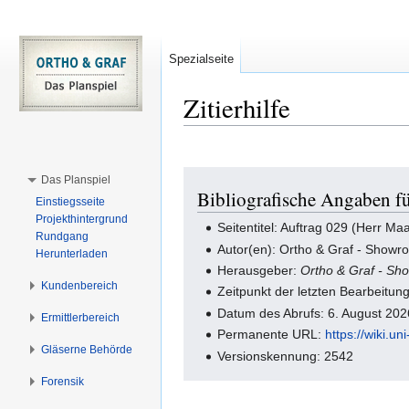
Spezialseite
Zitierhilfe
Zur
Zur
Das Planspiel
Bibliografische Angaben f
Navigation
Suche
Einstiegsseite
springen
springen
Projekthintergrund
Seitentitel: Auftrag 029 (Herr Ma
Rundgang
Autor(en): Ortho & Graf - Showr
Herunterladen
Herausgeber:
Ortho & Graf - S
Kundenbereich
Zeitpunkt der letzten Bearbeitu
Datum des Abrufs: 6. August 20
Ermittlerbereich
Permanente URL:
https://wiki.
Gläserne Behörde
Versionskennung: 2542
Forensik