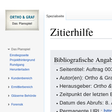
Spezialseite
Zitierhilfe
Das Planspiel
Zur
Zur
Einstiegsseite
Bibliografische Anga
Navigation
Suche
Projekthintergrund
springen
springen
Rundgang
Seitentitel: Auftrag 0
Herunterladen
Autor(en): Ortho & Gr
Kundenbereich
Herausgeber:
Ortho 
Ermittlerbereich
Zeitpunkt der letzten
Gläserne Behörde
Datum des Abrufs: 8.
Forensik
Permanente URL:
htt