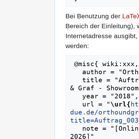
Bei Benutzung der
LaTe
Bereich der Einleitung),
Internetadresse ausgib
werden:
 @misc{ wiki:xxx,

   author = "Ortho & Graf - Showroom",

   title = "Auftrag 003 (Frau Johnson) --- Ortho 
& Graf - Showroom
   year = "2018",

   url = "
\url{
ht
due.de/orthoundgr
title=Auftrag_003
   note = "[Online; abgerufen am 8. August 
2026]"
