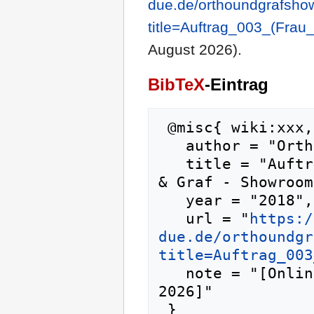
due.de/orthoundgrafsho
title=Auftrag_003_(Fra
August 2026).
BibTeX
-Eintrag
 @misc{ wiki:xxx,

   author = "Ortho & Graf - Showroom",

   title = "Auftrag 003 (Frau Johnson) --- Ortho 
& Graf - Showroom
   year = "2018",

   url = "
https:/
due.de/orthoundgr
title=Auftrag_003
   note = "[Online; abgerufen am 8. August 
2026]"
