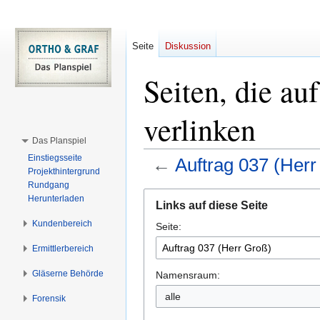
Seite
Diskussion
Seiten, die au
verlinken
Das Planspiel
Einstiegsseite
←
Auftrag 037 (Herr
Projekthintergrund
Rundgang
Zur
Zur
Herunterladen
Links auf diese Seite
Navigation
Suche
Kundenbereich
Seite:
springen
springen
Ermittlerbereich
Gläserne Behörde
Namensraum:
alle
Forensik