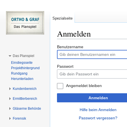
Spezialseite
Anmelden
Zur
Zur
Benutzername
Navigation
Suche
Das Planspiel
springen
springen
Einstiegsseite
Passwort
Projekthintergrund
Rundgang
Herunterladen
Angemeldet bleiben
Kundenbereich
Anmelden
Ermittlerbereich
Gläserne Behörde
Hilfe beim Anmelden
Passwort vergessen?
Forensik