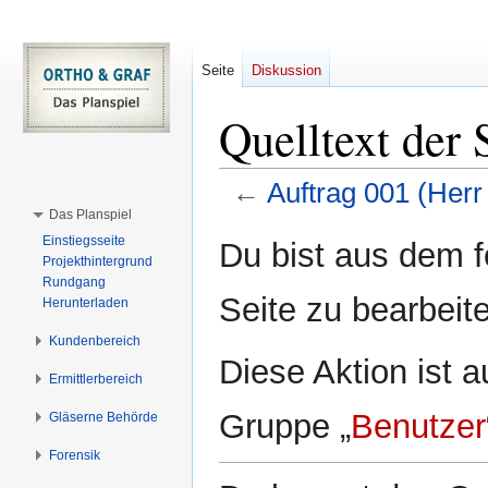
Seite
Diskussion
Quelltext der 
←
Auftrag 001 (Herr
Das Planspiel
Zur
Zur
Einstiegsseite
Du bist aus dem f
Projekthintergrund
Navigation
Suche
Rundgang
springen
springen
Seite zu bearbeit
Herunterladen
Kundenbereich
Diese Aktion ist a
Ermittlerbereich
Gruppe „
Benutzer
Gläserne Behörde
Forensik