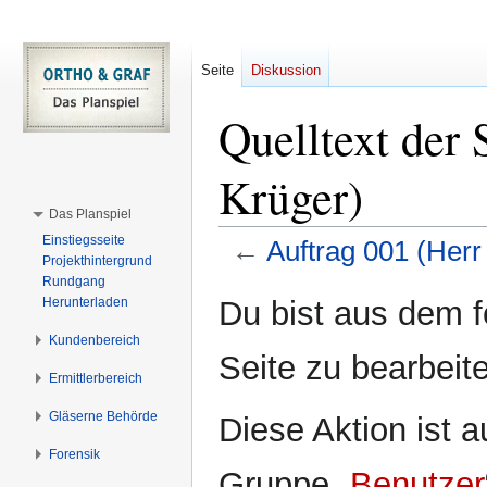
Seite
Diskussion
Quelltext der 
Krüger)
Das Planspiel
Einstiegsseite
←
Auftrag 001 (Herr
Projekthintergrund
Rundgang
Zur
Zur
Du bist aus dem f
Herunterladen
Navigation
Suche
Kundenbereich
springen
springen
Seite zu bearbeit
Ermittlerbereich
Gläserne Behörde
Diese Aktion ist a
Forensik
Gruppe „
Benutzer