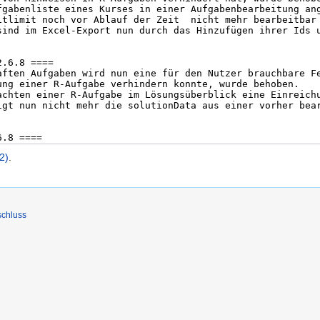
2)
.
schluss