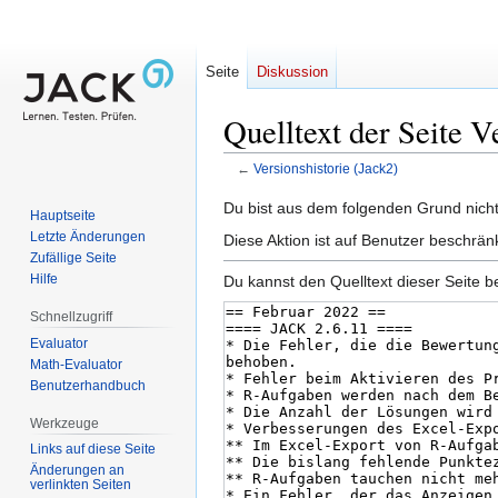
Seite
Diskussion
Quelltext der Seite V
←
Versionshistorie (Jack2)
Zur
Zur
Du bist aus dem folgenden Grund nicht 
Hauptseite
Navigation
Suche
Letzte Änderungen
Diese Aktion ist auf Benutzer beschrän
springen
springen
Zufällige Seite
Hilfe
Du kannst den Quelltext dieser Seite b
Schnellzugriff
Evaluator
Math-Evaluator
Benutzerhandbuch
Werkzeuge
Links auf diese Seite
Änderungen an
verlinkten Seiten