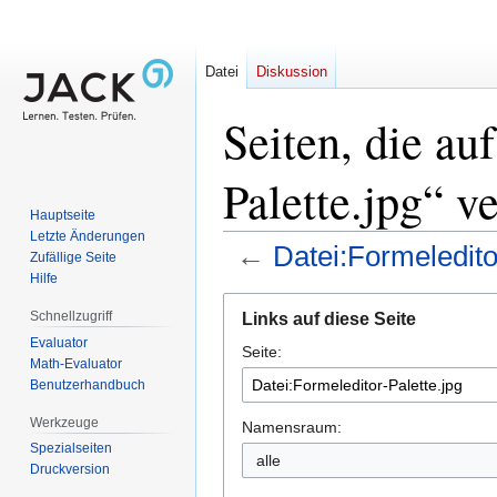
Datei
Diskussion
Seiten, die au
Palette.jpg“ v
Hauptseite
Letzte Änderungen
←
Datei:Formeledito
Zufällige Seite
Hilfe
Zur
Zur
Schnellzugriff
Links auf diese Seite
Navigation
Suche
Evaluator
Seite:
springen
springen
Math-Evaluator
Benutzerhandbuch
Werkzeuge
Namensraum:
Spezialseiten
alle
Druckversion