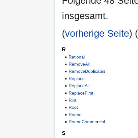
Folgende 48 Seite
insgesamt.
(
vorherige Seite
) 
R
Rational
RemoveAll
RemoveDuplicates
Replace
ReplaceAll
ReplaceFirst
Rint
Root
Round
RoundCommercial
S