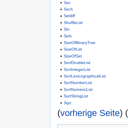
Sec
Sech
Setdiff
ShuffleList
Sin
Sinh
SizeOfBinaryTree
SizeOfList
SizeOfSet
SortDoubleList
SortIntegerList
SortLexicographicalList
SortNumberList
SortNumericList
SortStringList
Sqrt
(
vorherige Seite
) 