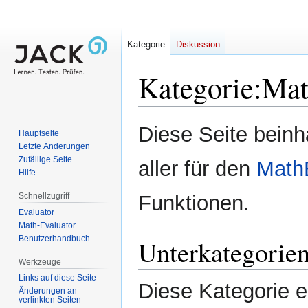
Kategorie
Diskussion
Kategorie
:
Mat
Zur
Zur
Diese Seite beinha
Hauptseite
Navigation
Suche
Letzte Änderungen
springen
springen
Zufällige Seite
aller für den
Math
Hilfe
Schnellzugriff
Funktionen.
Evaluator
Math-Evaluator
Benutzerhandbuch
Unterkategorie
Werkzeuge
Links auf diese Seite
Diese Kategorie e
Änderungen an
verlinkten Seiten