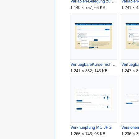
Variablen-Belegung zu Beginn dieser Stufe.JPG
Variablen-
1.140 × 757; 66 KB
1.241 × 4
VerfuegbareKurse rechteMaus.JPG
1.241 × 862; 145 KB
1.247 × 
Verknuepfung MC.JPG
1.266 × 746; 96 KB
1.236 × 3