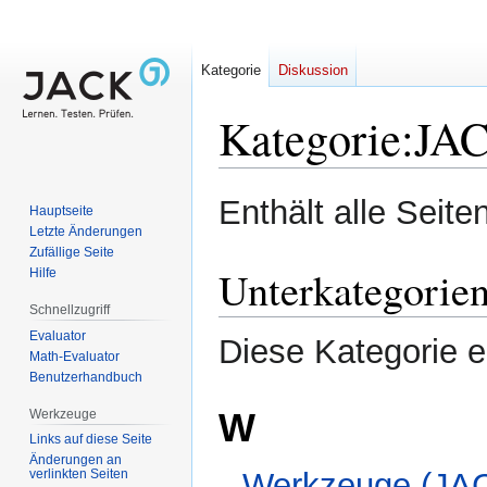
Kategorie
Diskussion
Kategorie
:
JA
Zur
Zur
Enthält alle Sei
Hauptseite
Navigation
Suche
Letzte Änderungen
springen
springen
Zufällige Seite
Unterkategorie
Hilfe
Schnellzugriff
Evaluator
Diese Kategorie e
Math-Evaluator
Benutzerhandbuch
W
Werkzeuge
Links auf diese Seite
Änderungen an
Werkzeuge (JA
verlinkten Seiten